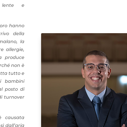
 lente e
avoro hanno
rivo della
malano, la
 allergie,
za produce
rché non è
ta tutto e
i bambini
al posto di
di turnover
 è causata
sì dall’aria