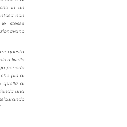
rché in un
entosa non
 le stesse
nzionavano
tare questa
o a livello
go periodo
 che più di
 quella di
azienda una
assicurando
”