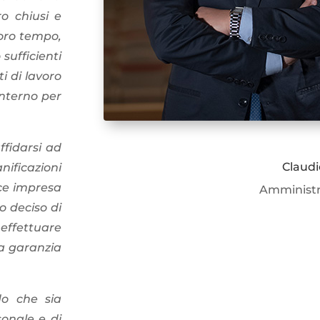
ro chiusi e
loro tempo,
sufficienti
i di lavoro
interno per
ffidarsi ad
Claudi
ificazioni
ice impresa
Amministr
o deciso di
i effettuare
 a garanzia
do che sia
onale e di