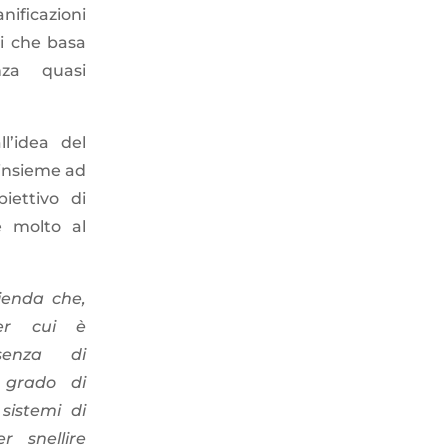
nificazioni
li che basa
nza quasi
l’idea del
insieme ad
biettivo di
e molto al
zienda che,
per cui è
senza di
 grado di
 sistemi di
r snellire